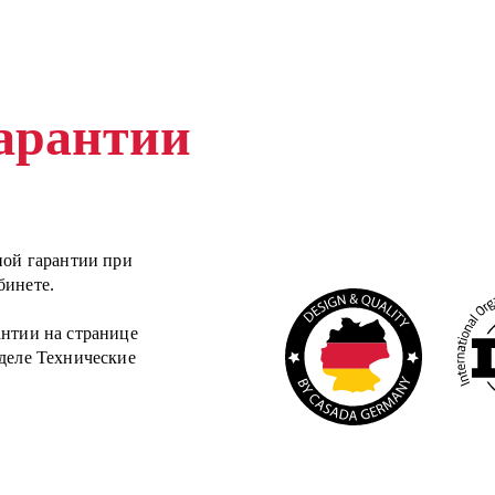
гарантии
ной гарантии при
бинете.
антии на странице
зделе Технические