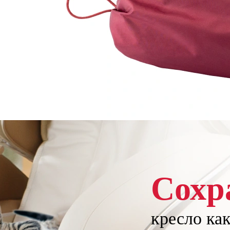
Сохр
кресло ка