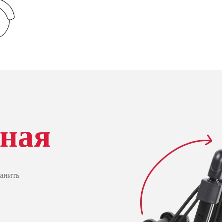
ная
ранить