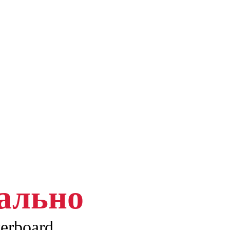
ально
erboard