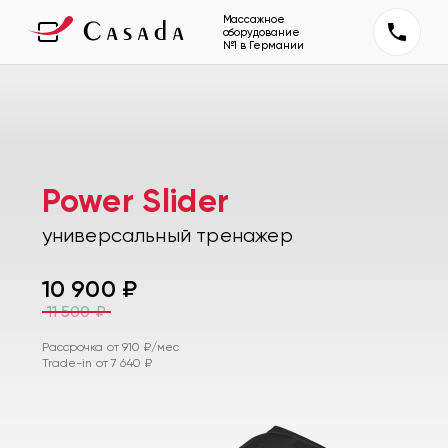
Массажное
оборудование
№1 в Германии
Power Slider
универсальный тренажер
10 900
₽
11 500
₽
Рассрочка от
910
₽/мес
Trade-in от
7 640
₽